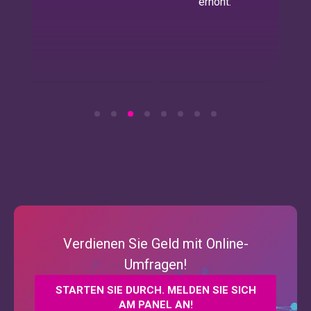
erhöht.
Verdienen Sie Geld mit Online-
Umfragen!
STARTEN SIE DURCH. MELDEN SIE SICH
AM PANEL AN!