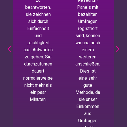
zu
Research-
Di
beantworten,
Panels mit
u
sie zeichnen
bezahlten
sich durch
Umfragen
a
Einfachheit
registriert
M
und
sind, können
Leichtigkeit
wir uns noch
aus, Antworten
einem
zu geben. Sie
weiteren
durchzuführen
anschließen.
dauert
Dies ist
normalerweise
eine sehr
nicht mehr als
gute
ein paar
Methode, da
Minuten.
sie unser
Einkommen
aus
Umfragen